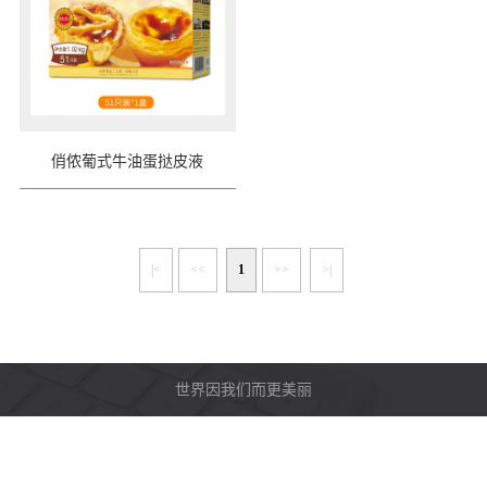
俏侬葡式牛油蛋挞皮液
|<
<<
1
>>
>|
世界因我们而更美丽