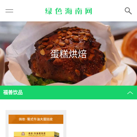
蛋糕烘焙
福善饮品